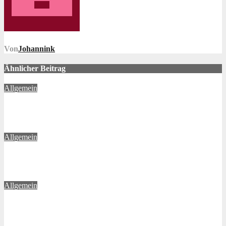
Von
Johannink
Ähnlicher Beitrag
Allgemein
6. Münchener VerkehrsLärmschutzTage
Apr. 17, 2025
Johannink
Allgemein
MVLT – vom 13. bis 14.03.2025
Sep. 10, 2024
Johannink
Allgemein
Was können Lärmschutzwände?
Mai 14, 2024
Johannink