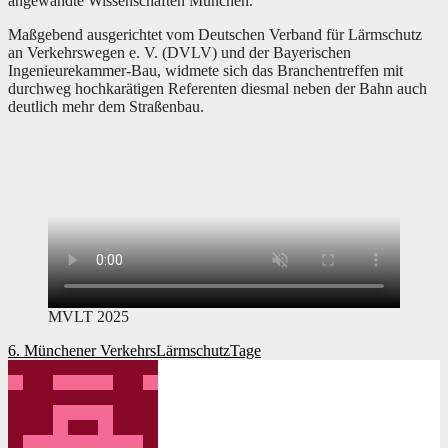
angewandte Wissenschaften München.
Maßgebend ausgerichtet vom Deutschen Verband für Lärmschutz
an Verkehrswegen e. V. (DVLV) und der Bayerischen
Ingenieurekammer-Bau, widmete sich das Branchentreffen mit
durchweg hochkarätigen Referenten diesmal neben der Bahn auch
deutlich mehr dem Straßenbau.
MVLT 2025
Beitragsnavigation
6. Münchener VerkehrsLärmschutzTage