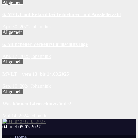
Allgemein
6. MVLT mit Rekord bei Teilnehmer- und Ausstellerzahl
Apr. 30, 2025
Johannink
Allgemein
6. Münchener VerkehrsLärmschutzTage
Apr. 17, 2025
Johannink
Allgemein
MVLT – vom 13. bis 14.03.2025
Sep. 10, 2024
Johannink
Allgemein
Was können Lärmschutzwände?
Mai 14, 2024
Johannink
04. und 05.03.2027
Home