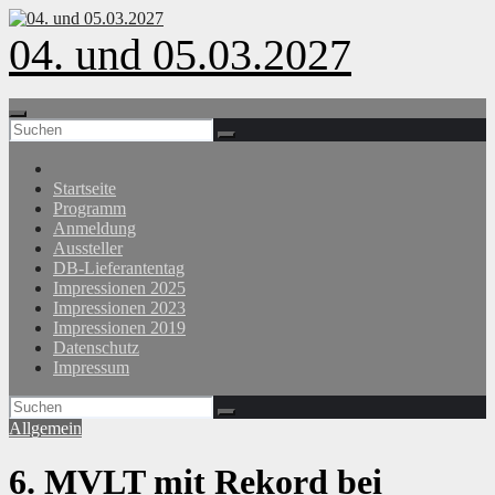
Zum
Inhalt
04. und 05.03.2027
springen
Startseite
Programm
Anmeldung
Aussteller
DB-Lieferantentag
Impressionen 2025
Impressionen 2023
Impressionen 2019
Datenschutz
Impressum
Allgemein
6. MVLT mit Rekord bei