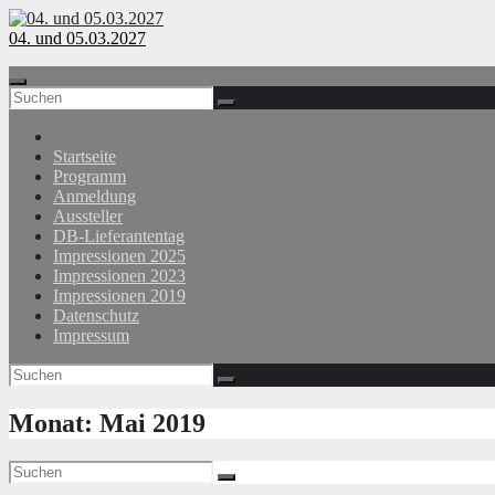
Zum
Inhalt
04. und 05.03.2027
springen
Startseite
Programm
Anmeldung
Aussteller
DB-Lieferantentag
Impressionen 2025
Impressionen 2023
Impressionen 2019
Datenschutz
Impressum
Monat:
Mai 2019