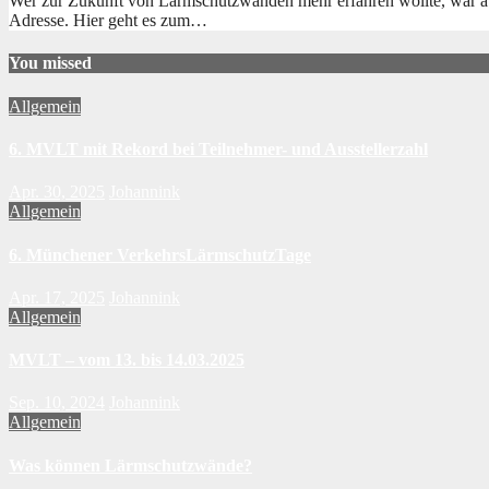
Wer zur Zukunft von Lärmschutzwänden mehr erfahren wollte, war a
Adresse. Hier geht es zum…
You missed
Allgemein
6. MVLT mit Rekord bei Teilnehmer- und Ausstellerzahl
Apr. 30, 2025
Johannink
Allgemein
6. Münchener VerkehrsLärmschutzTage
Apr. 17, 2025
Johannink
Allgemein
MVLT – vom 13. bis 14.03.2025
Sep. 10, 2024
Johannink
Allgemein
Was können Lärmschutzwände?