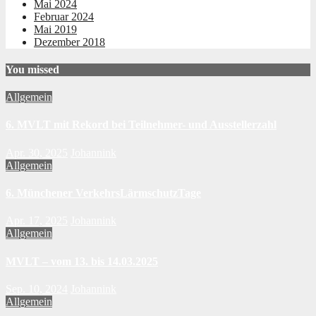
Mai 2024
Februar 2024
Mai 2019
Dezember 2018
You missed
Allgemein
6. MVLT mit Rekord bei Teilnehmer- und Ausstellerzahl
Apr. 30, 2025
Johannink
Allgemein
6. Münchener VerkehrsLärmschutzTage
Apr. 17, 2025
Johannink
Allgemein
MVLT – vom 13. bis 14.03.2025
Sep. 10, 2024
Johannink
Allgemein