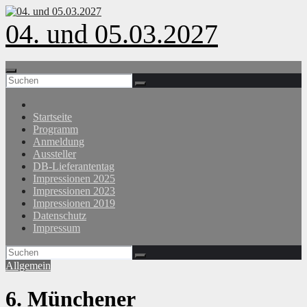
Zum
Inhalt
04. und 05.03.2027
springen
Startseite
Programm
Anmeldung
Aussteller
DB-Lieferantentag
Impressionen 2025
Impressionen 2023
Impressionen 2019
Datenschutz
Impressum
Allgemein
6. Münchener