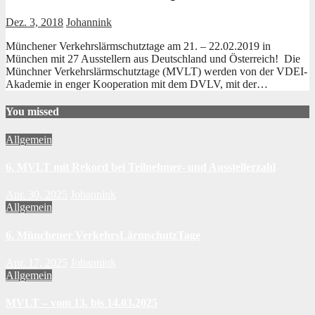
Dez. 3, 2018
Johannink
Münchener Verkehrslärmschutztage am 21. – 22.02.2019 in
München mit 27 Ausstellern aus Deutschland und Österreich! Die
Münchner Verkehrslärmschutztage (MVLT) werden von der VDEI-
Akademie in enger Kooperation mit dem DVLV, mit der…
You missed
Allgemein
6. MVLT mit Rekord bei Teilnehmer- und Ausstellerzahl
Apr. 30, 2025
Johannink
Allgemein
6. Münchener VerkehrsLärmschutzTage
Apr. 17, 2025
Johannink
Allgemein
MVLT – vom 13. bis 14.03.2025